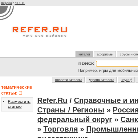
Версия для КПК
каталог
афоризмы
соусы и сп
Например,
игры для мобильны
новости каталога
дерево каталога
наугад!
тематические
статьи:
Refer.Ru
/
Справочные и и
Разместить
статью
Страны / Регионы
»
Россия
федеральный округ
»
Санк
»
Торговля
»
Промышленн