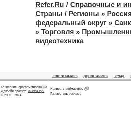
Refer.Ru
/
Справочные и и
Страны / Регионы
»
Россия
федеральный округ
»
Санк
»
Торговля
»
Промышленн
видеотехника
новости каталога
дерево каталога
наугад!
Концепция, программирование
Написать вебмастеру
и дизайн проекта:
«Сёма.Ру»
Разместить рекламу
© 2000—2014