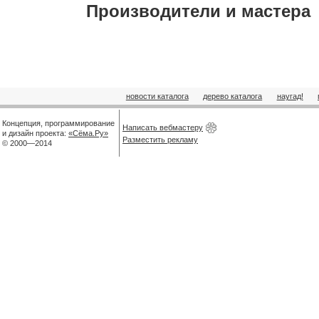
Производители и мастера
новости каталога
дерево каталога
наугад!
Концепция, программирование
Написать вебмастеру
и дизайн проекта:
«Сёма.Ру»
Разместить рекламу
© 2000—2014