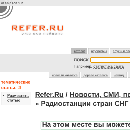
Версия для КПК
каталог
афоризмы
соусы и сп
Например,
статистика сайта
новости каталога
дерево каталога
наугад!
тематические
статьи:
Refer.Ru
/
Новости, СМИ, п
Разместить
статью
» Радиостанции стран СНГ
На этом месте вы может