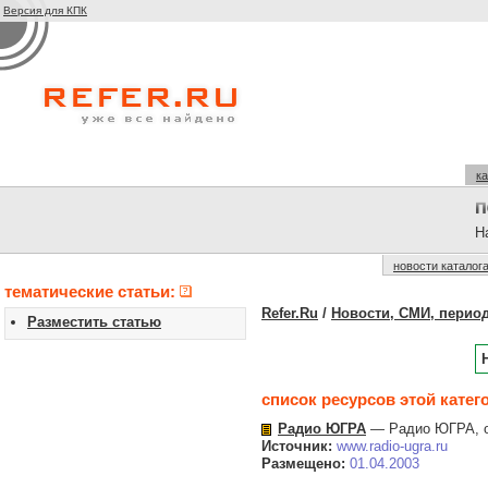
Версия для КПК
ка
На
новости каталог
тематические статьи:
Refer.Ru
/
Новости, СМИ, перио
Разместить статью
список ресурсов этой катег
Радио ЮГРА
— Радио ЮГРА, оф
Источник:
www.radio-ugra.ru
Размещено:
01.04.2003