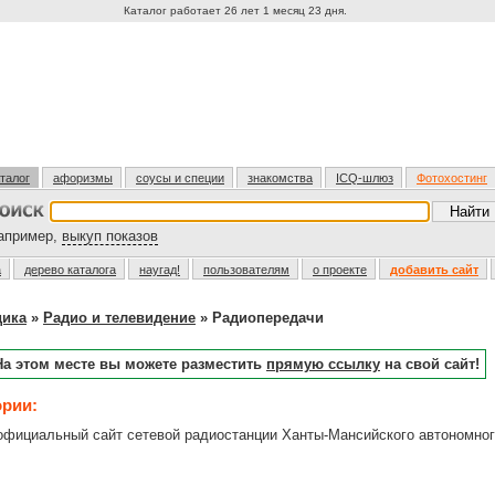
Каталог работает 26 лет 1 месяц 23 дня.
талог
афоризмы
соусы и специи
знакомства
ICQ-шлюз
Фотохостинг
пример,
выкуп показов
а
дерево каталога
наугад!
пользователям
о проекте
добавить сайт
дика
»
Радио и телевидение
» Радиопередачи
На этом месте вы можете разместить
прямую ссылку
на свой сайт!
ории:
ициальный сайт сетевой радиостанции Ханты-Мансийского автономног