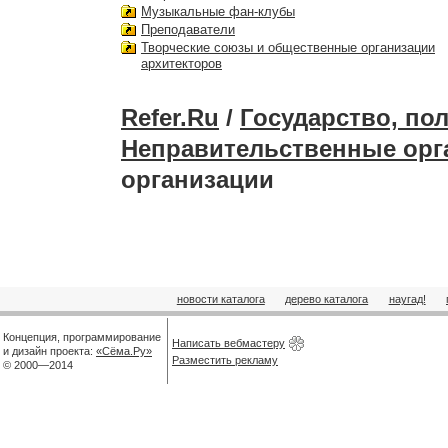
Музыкальные фан-клубы
Преподаватели
Творческие союзы и общественные организации
архитекторов
Refer.Ru
/
Государство, по
Неправительственные орг
организации
новости каталога
дерево каталога
наугад!
Концепция, программирование
Написать вебмастеру
и дизайн проекта:
«Сёма.Ру»
Разместить рекламу
© 2000—2014