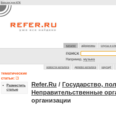
Версия для КПК
каталог
афоризмы
соусы и сп
Например,
музыка
новости каталога
дерево каталога
наугад!
тематические
статьи:
Refer.Ru
/
Государство, по
Разместить
статью
Неправительственные орг
организации