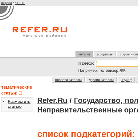
Версия для КПК
каталог
афоризмы
соусы и сп
Например,
телевизор ЖК
новости каталога
дерево каталога
наугад!
тематические
статьи:
Refer.Ru
/
Государство, по
Разместить
статью
Неправительственные орг
список подкатегорий: