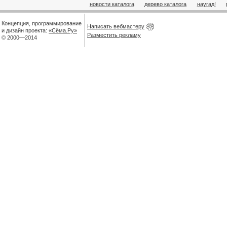
новости каталога
дерево каталога
наугад!
Концепция, программирование
Написать вебмастеру
и дизайн проекта:
«Сёма.Ру»
Разместить рекламу
© 2000—2014