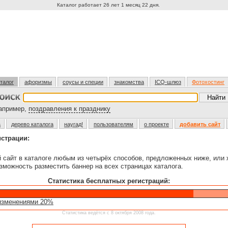
Каталог работает 26 лет 1 месяц 22 дня.
талог
афоризмы
соусы и специи
знакомства
ICQ-шлюз
Фотохостинг
пример,
поздравления к празднику
а
дерево каталога
наугад!
пользователям
о проекте
добавить сайт
истрации:
й сайт в каталоге любым из четырёх способов, предложенных ниже, или
зможность разместить баннер на всех страницах каталога.
Статистика бесплатных регистраций:
изменениями 20%
Статистика ведётся с 8 октября 2008 года.