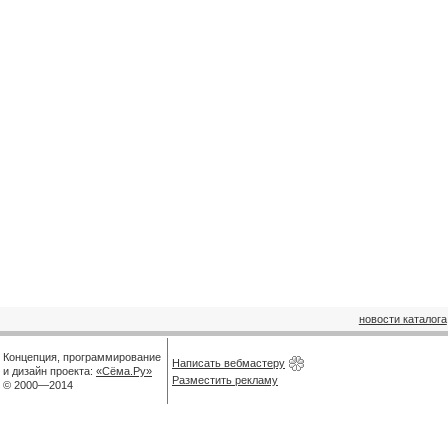
новости каталога
Концепция, программирование
Написать вебмастеру
и дизайн проекта:
«Сёма.Ру»
Разместить рекламу
© 2000—2014