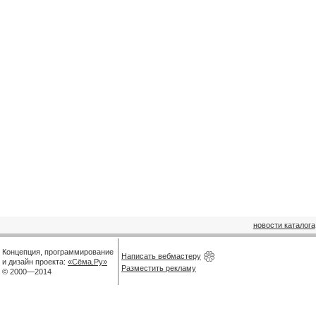
новости каталога
Концепция, программирование
Написать вебмастеру
и дизайн проекта:
«Сёма.Ру»
Разместить рекламу
© 2000—2014