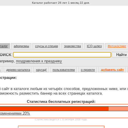
Каталог работает 26 лет 1 месяц 22 дня.
талог
афоризмы
соусы и специи
знакомства
ICQ-шлюз
Фотохостинг
пример,
поздравления к празднику
а
дерево каталога
наугад!
пользователям
о проекте
добавить сайт
истрации:
й сайт в каталоге любым из четырёх способов, предложенных ниже, или
зможность разместить баннер на всех страницах каталога.
Статистика бесплатных регистраций:
изменениями 20%
Статистика ведётся с 8 октября 2008 года.