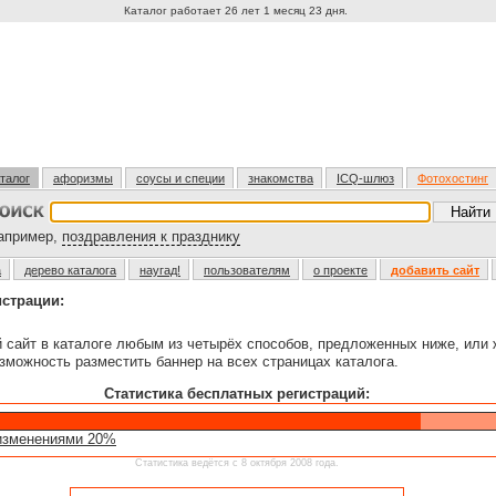
Каталог работает 26 лет 1 месяц 23 дня.
талог
афоризмы
соусы и специи
знакомства
ICQ-шлюз
Фотохостинг
пример,
поздравления к празднику
а
дерево каталога
наугад!
пользователям
о проекте
добавить сайт
истрации:
й сайт в каталоге любым из четырёх способов, предложенных ниже, или
зможность разместить баннер на всех страницах каталога.
Статистика бесплатных регистраций:
изменениями 20%
Статистика ведётся с 8 октября 2008 года.