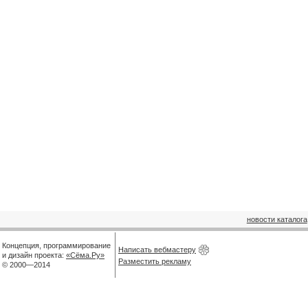
новости каталога
Концепция, программирование
Написать вебмастеру
и дизайн проекта:
«Сёма.Ру»
Разместить рекламу
© 2000—2014