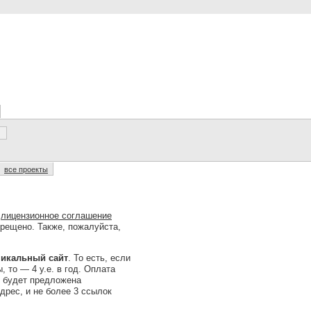
все проекты
о
лицензионное соглашение
прещено. Также, пожалуйста,
уникальный сайт
. То есть, если
, то — 4 у.е. в год. Оплата
и будет предложена
дрес, и не более 3 ссылок