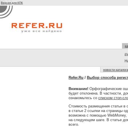
Версия для КПК
ка
На
новости каталог
Refer.Ru
/
Выбор способа регис
Внимание!
Орфографические оши
будет отклонена. В частности, д
ознакомьтесь со
списком стоп-сл
Стоимость размещения статьи в 
в статье 2 ссылки на страницы одн
возможна с помощью WebMoney, S
на следующем шаге. В статье доп
всего.