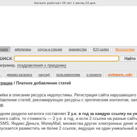
Каталог работает 26 лет 1 месяц 23 дня.
талог
афоризмы
соусы и специи
знакомства
ICQ-шлюз
Фотохостинг
пример,
поздравления к празднику
а
дерево каталога
наугад!
пользователям
о проекте
добавить сайт
трации
/ Платное добавление статей
бки в описании ресурса недопустимы. Регистрация сайта нарушающег
обавление статей, рекламирующих ресурсы с эротическим контентом, за
ов
.
одном разделе каталога составляет
2 у.е. в год за каждую ссылку на 
ого сайта, то стоимость — 2 у.е. в год, а если 2 ссылки на разные сайты
MS, Яндекс.Деньги, MoneyMail, множества других электронных денег 
ускается разместить не более 2 ссылок, ведущих на один уникальный а