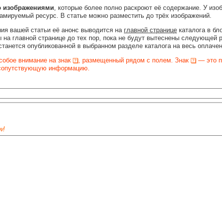
ю изображениями
, которые более полно раскроют её содержание. У изо
ламируемый ресурс. В статье можно разместить до трёх изображений.
ия вашей статьи её анонс выводится на
главной странице
каталога в бл
 на главной странице до тех пор, пока не будут вытеснены следующей 
станется опубликованной в выбранном разделе каталога на весь оплаче
собое внимание на знак
, размещенный рядом с полем. Знак
— это п
 сопутствующую информацию.
w!