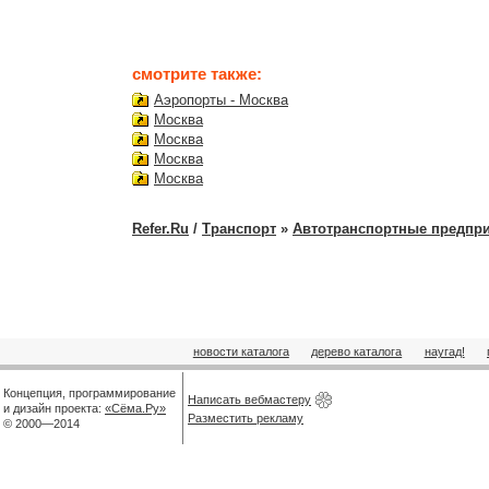
смотрите также:
Аэропорты - Москва
Москва
Москва
Москва
Москва
Refer.Ru
/
Транспорт
»
Автотранспортные предпр
новости каталога
дерево каталога
наугад!
Концепция, программирование
Написать вебмастеру
и дизайн проекта:
«Сёма.Ру»
Разместить рекламу
© 2000—2014