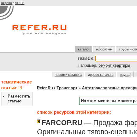
Версия для КПК
каталог
афоризмы
соусы и сп
Например,
ремонт квартиры
новости каталога
дерево каталога
наугад!
тематические
статьи:
Refer.Ru
/
Транспорт
»
Автотранспортные предпр
Разместить
На этом месте вы можете р
статью
список ресурсов этой категории:
FARCOP.RU
— Продажа фарк
Оригинальные тягово-сцепны